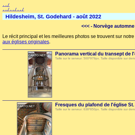
../
../../../
Hildesheim, St. Godehard - août 2022
<<<
- Norvège automne 
Le récit principal et les meilleures photos se trouvent sur not
aux églises originales
.
Panorama vertical du transept de l
Taille sur le serveur: 500*979px. Taille disponible sur
Fresques du plafond de l'église S
Taille sur le serveur: 638*850px. Taille disponible sur