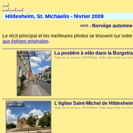
../
../../../
Hildesheim, St. Michaelis - février 2009
<<<
- Norvège automne 
Le récit principal et les meilleures photos se trouvent sur not
aux églises originales
.
La postière à vélo dans la Burgstr
Taille sur le serveur: 638*850px. Taille disponible sur
L'église Saint-Michel de Hildeshei
Taille sur le serveur: 850*638px. Taille disponible sur