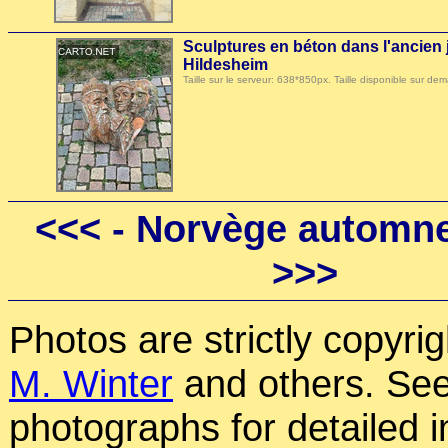
Sculptures en béton dans l'ancien j
Hildesheim
Taille sur le serveur: 638*850px. Taille disponible sur
<<<
- Norvège automne
>>>
Photos are strictly copyri
M. Winter
and others. See
photographs for detailed 