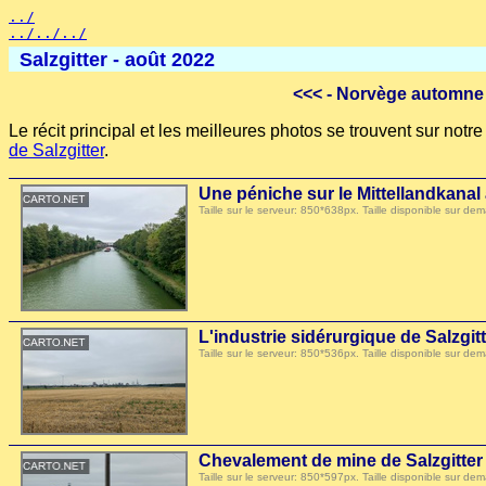
../
../../../
Salzgitter - août 2022
<<<
- Norvège automne 
Le récit principal et les meilleures photos se trouvent sur not
de Salzgitter
.
Une péniche sur le Mittellandkanal
Taille sur le serveur: 850*638px. Taille disponible sur
L'industrie sidérurgique de Salzgit
Taille sur le serveur: 850*536px. Taille disponible sur
Chevalement de mine de Salzgitter
Taille sur le serveur: 850*597px. Taille disponible sur