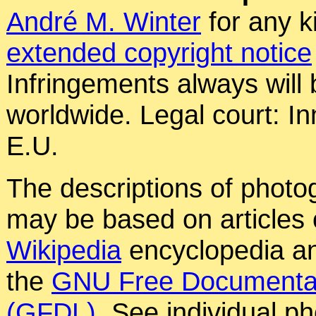
André M. Winter
for any k
extended copyright notice
Infringements always will
worldwide. Legal court: In
E.U.
The descriptions of photog
may be based on articles o
Wikipedia
encyclopedia an
the
GNU Free Documentat
(GFDL)
. See individual p