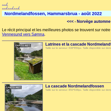
../
../../../
Nordmelandfossen, Hammarsbrua - août 2022
<<<
- Norvège automne 
Le récit principal et les meilleures photos se trouvent sur not
Vennesund vers Sømna
.
Latrines et la cascade Nordmelan
Taille sur le serveur: 638*850px. Taille disponible sur
La cascade Nordmelandfossen
Taille sur le serveur: 850*638px. Taille disponible sur