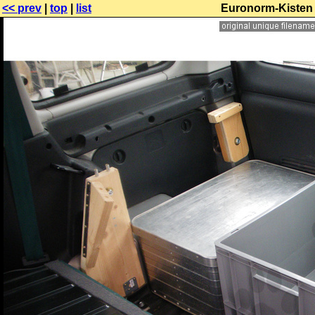
<< prev
|
top
|
list
Euronorm-Kisten 