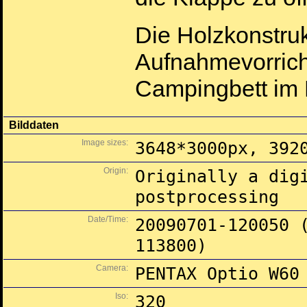
Die Holzkonstruk
Aufnahmevorrich
Campingbett im 
Bilddaten
Image sizes:
3648*3000px, 392
Origin:
Originally a dig
postprocessing
Date/Time:
20090701-120050 
113800)
Camera:
PENTAX Optio W60
Iso:
320