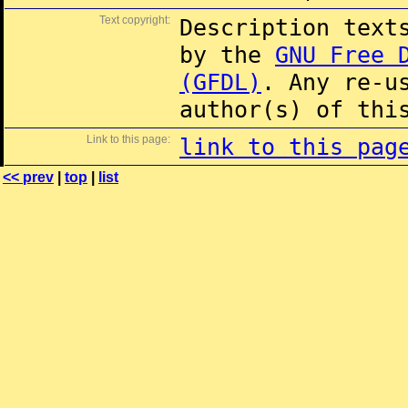
Text copyright:
Description text
by the
GNU Free 
(GFDL)
. Any re-u
author(s) of thi
Link to this page:
link to this pag
<< prev
|
top
|
list