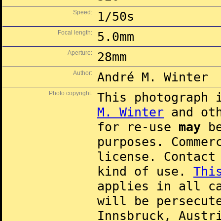
Speed:
1/50s
Focal length:
5.0mm
Aperture:
28mm
Author:
André M. Winter
Photo copyright:
This photograph 
M. Winter
and oth
for re-use
may
be
purposes. Commer
license. Contac
kind of use.
Thi
applies in all c
will be persecut
Innsbruck, Austr