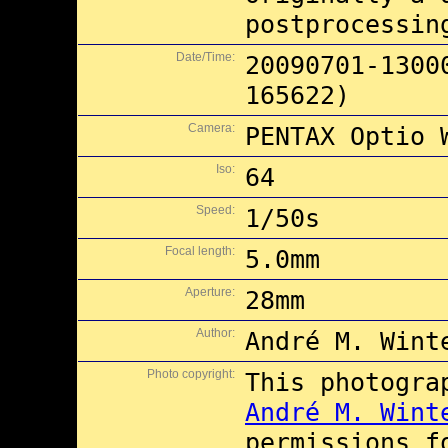
postprocessin
Date/Time:
20090701-1300
165622)
Camera:
PENTAX Optio 
Iso:
64
Speed:
1/50s
Focal length:
5.0mm
Aperture:
28mm
Author:
André M. Wint
Photo copyright:
This photogra
André M. Wint
permissions 