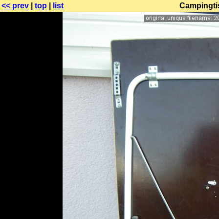
<< prev
|
top
|
list
Campingtis