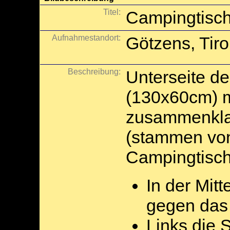
Titel:
Campingtisch 
Aufnahmestandort:
Götzens, Tiro
Beschreibung:
Unterseite d
(130x60cm) m
zusammenkla
(stammen von
Campingtisch
In der Mitt
gegen das
Links die