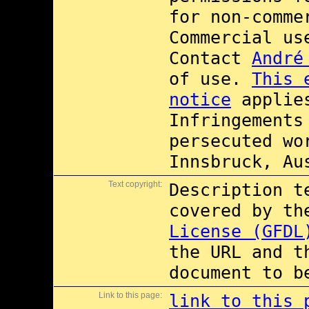
for non-comme
Commercial u
Contact
André
of use.
This 
notice
applies
Infringements
persecuted wo
Innsbruck, Au
Text copyright:
Description t
covered by t
License (GFDL
the URL and t
document to b
Link to this page:
link to this 