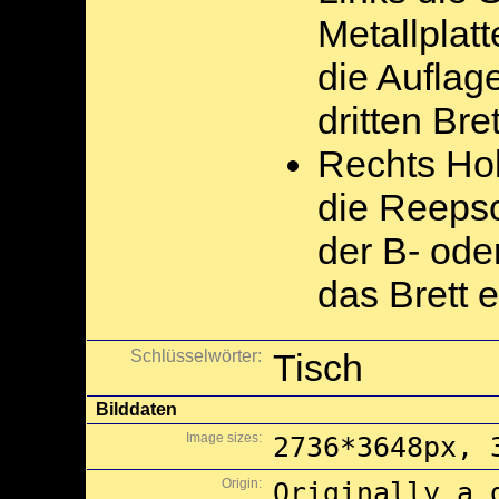
Metallplat
die Aufla
dritten Bre
Rechts Hol
die Reepsc
der B- ode
das Brett 
Schlüsselwörter:
Tisch
Bilddaten
Image sizes:
2736*3648px, 
Origin:
Originally a 