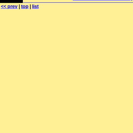
<< prev
|
top
|
list