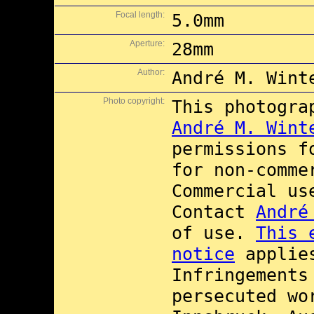
Focal length:
5.0mm
Aperture:
28mm
Author:
André M. Wint
Photo copyright:
This photogra
André M. Wint
permissions 
for non-comme
Commercial u
Contact
André
of use.
This 
notice
applies
Infringements
persecuted wo