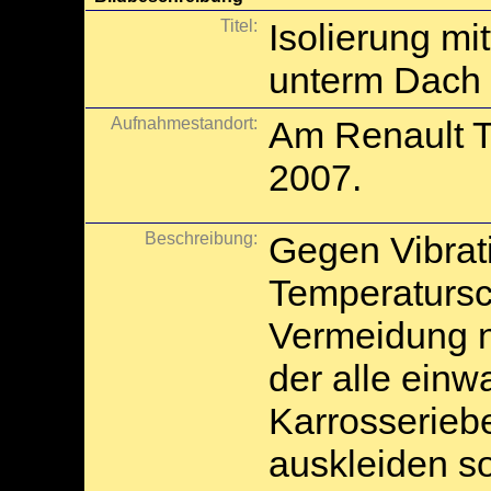
Titel:
Isolierung mi
unterm Dach
Aufnahmestandort:
Am Renault T
2007.
Beschreibung:
Gegen Vibrat
Temperaturs
Vermeidung 
der alle ein
Karrosserie
auskleiden so