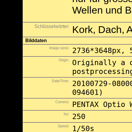
Wellen und B
Schlüsselwörter:
Kork, Dach, 
Bilddaten
Image sizes:
2736*3648px, 
Origin:
Originally a 
postprocessin
Date/Time:
20100729-0800
094601)
Camera:
PENTAX Optio 
Iso:
250
Speed:
1/50s