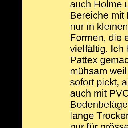
auch Holme 
Bereiche mit
nur in kleine
Formen, die e
vielfältig. Ic
Pattex gemach
mühsam weil 
sofort pickt, 
auch mit PVC
Bodenbeläge)
lange Trocke
nur für grös