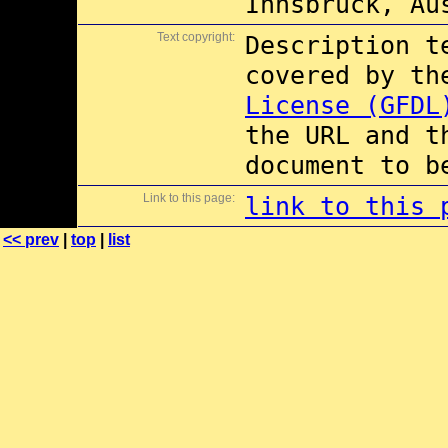
Innsbruck, Au
Text copyright:
Description t
covered by t
License (GFDL
the URL and t
document to b
Link to this page:
link to this 
<< prev
|
top
|
list