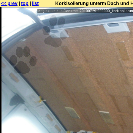
<< prev
|
top
|
list
Korkisolierung unterm Dach und Ho