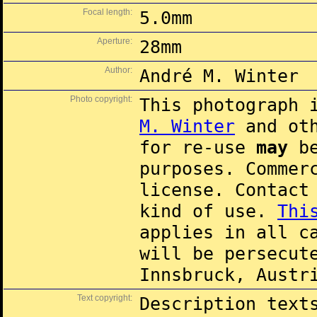
Focal length:
5.0mm
Aperture:
28mm
Author:
André M. Winter
Photo copyright:
This photograph 
M. Winter
and oth
for re-use
may
be
purposes. Commer
license. Contac
kind of use.
Thi
applies in all c
will be persecut
Innsbruck, Austr
Text copyright:
Description text