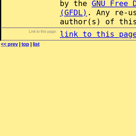
by the
GNU Free 
(GFDL)
. Any re-u
author(s) of thi
Link to this page:
link to this pag
<< prev
|
top
|
list