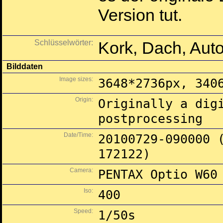
Version tut.
Schlüsselwörter:
Kork, Dach, Aut
Bilddaten
Image sizes:
3648*2736px, 340
Origin:
Originally a dig
postprocessing
Date/Time:
20100729-090000 
172122)
Camera:
PENTAX Optio W60
Iso:
400
Speed:
1/50s