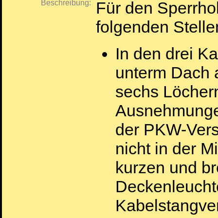
Beschreibung:
Für den Sperrho
folgenden Stelle
In den drei K
unterm Dach a
sechs Löchern
Ausnehmungen
der PKW-Versi
nicht in der M
kurzen und bre
Deckenleucht
Kabelstangve