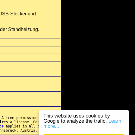
r USB-Stecker und
 der Standheizung.
This website uses cookies by
 A free permissions for re-
Google to analyze the trafic.
Learn
ires
a license. Contact
more...
ce
applies in all cases.
nnsbruck, Austria, E.U.