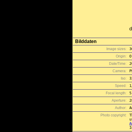
d
Bilddaten
Image sizes:
3
Origin:
O
Date/Time:
2
Camera:
P
Iso:
3
Speed:
1
Focal length:
5
Aperture:
2
Author:
A
Photo copyright:
T
A
I