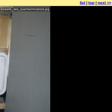
list
|
top
|
next >>