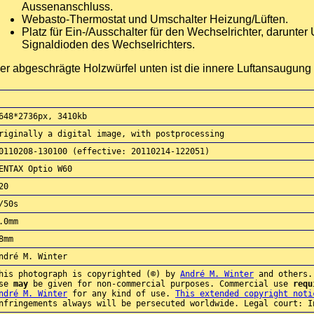
Aussenanschluss.
Webasto-Thermostat und Umschalter Heizung/Lüften.
Platz für Ein-/Ausschalter für den Wechselrichter, darunte
Signaldioden des Wechselrichters.
er abgeschrägte Holzwürfel unten ist die innere Luftansaugung
648*2736px, 3410kb
riginally a digital image, with postprocessing
0110208-130100 (effective: 20110214-122051)
ENTAX Optio W60
20
/50s
.0mm
8mm
ndré M. Winter
his photograph is copyrighted (©) by
André M. Winter
and others.
use
may
be given for non-commercial purposes. Commercial use
requ
ndré M. Winter
for any kind of use.
This extended copyright noti
nfringements always will be persecuted worldwide. Legal court: I