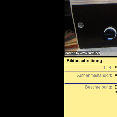
Bildbeschreibung
Titel:
S
Aufnahmestandort:
A
Beschreibung:
D
m