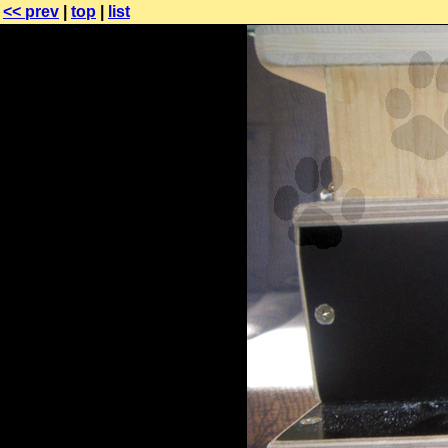
<< prev
|
top
|
list