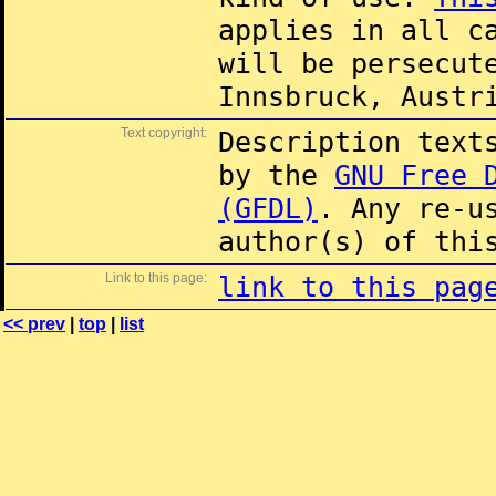
applies in all c
will be persecut
Innsbruck, Austr
Text copyright:
Description text
by the
GNU Free 
(GFDL)
. Any re-u
author(s) of thi
Link to this page:
link to this pag
<< prev
|
top
|
list