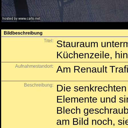
Bildbeschreibung
Titel:
Stauraum unterm
Küchenzeile, hint
Aufnahmestandort:
Am Renault Traf
Beschreibung:
Die senkrechten
Elemente und sin
Blech geschraubt
am Bild noch, s