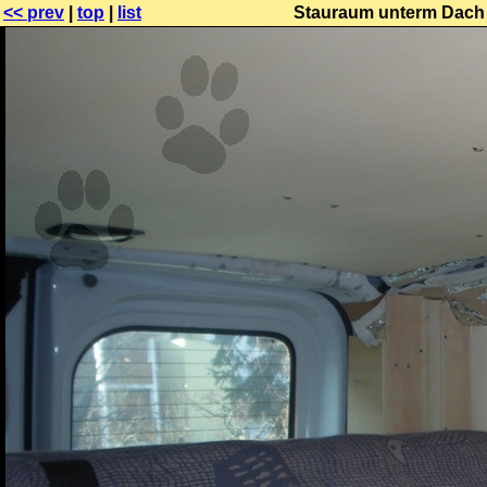
<< prev
|
top
|
list
Stauraum unterm Dach ü