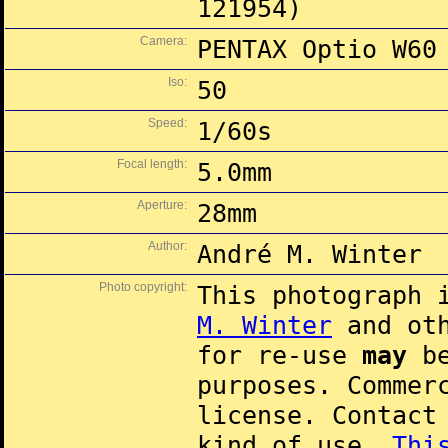
121954)
Camera:
PENTAX Optio W60
Iso:
50
Speed:
1/60s
Focal length:
5.0mm
Aperture:
28mm
Author:
André M. Winter
Photo copyright:
This photograph 
M. Winter
and oth
for re-use
may
be
purposes. Commer
license. Contac
kind of use.
Thi