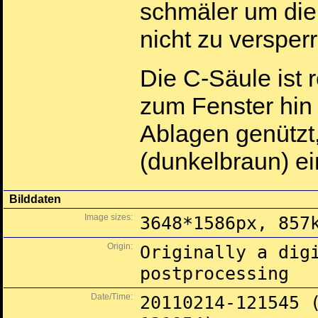
schmäler um die
nicht zu versper
Die C-Säule ist 
zum Fenster hin 
Ablagen genützt, 
(dunkelbraun) ei
Bilddaten
Image sizes:
3648*1586px, 857
Origin:
Originally a dig
postprocessing
Date/Time:
20110214-121545 