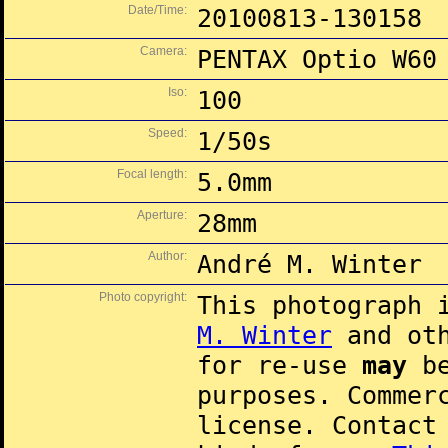
Date/Time:
20100813-130158
Camera:
PENTAX Optio W60
Iso:
100
Speed:
1/50s
Focal length:
5.0mm
Aperture:
28mm
Author:
André M. Winter
Photo copyright:
This photograph 
M. Winter
and oth
for re-use
may
be
purposes. Commer
license. Contac