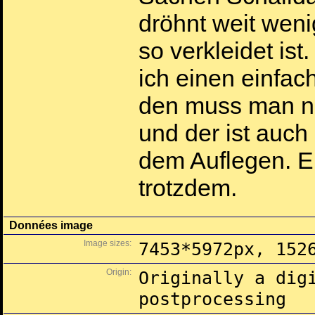
dröhnt weit wen
so verkleidet ist
ich einen einfa
den muss man ni
und der ist auch
dem Auflegen. Ei
trotzdem.
Données image
Image sizes:
7453*5972px, 152
Origin:
Originally a dig
postprocessing