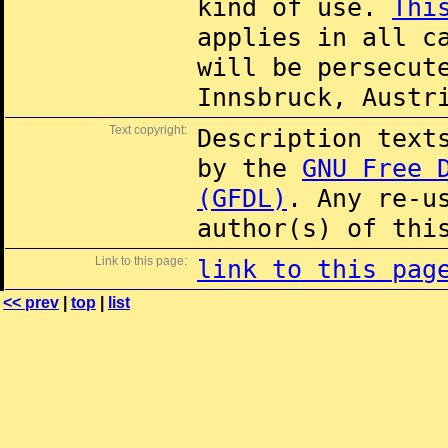
kind of use.
Thi
applies in all c
will be persecut
Innsbruck, Austr
Text copyright:
Description text
by the
GNU Free 
(GFDL)
. Any re-u
author(s) of thi
Link to this page:
link to this pag
<< prev
|
top
|
list