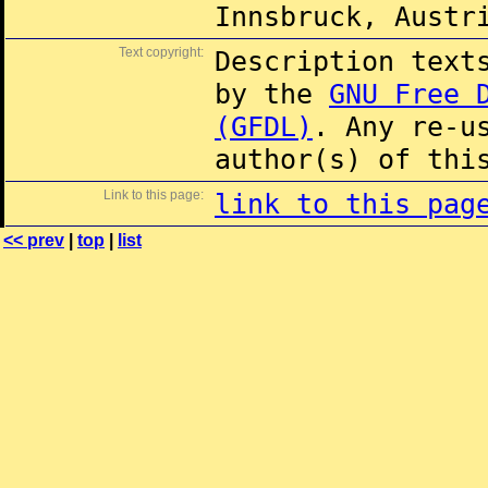
Innsbruck, Austr
Text copyright:
Description text
by the
GNU Free 
(GFDL)
. Any re-u
author(s) of thi
Link to this page:
link to this pag
<< prev
|
top
|
list