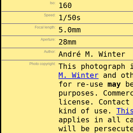
Iso:
160
Speed:
1/50s
Focal length:
5.0mm
Aperture:
28mm
Author:
André M. Winter
Photo copyright:
This photograph 
M. Winter
and oth
for re-use
may
be
purposes. Commer
license. Contac
kind of use.
Thi
applies in all c
will be persecut