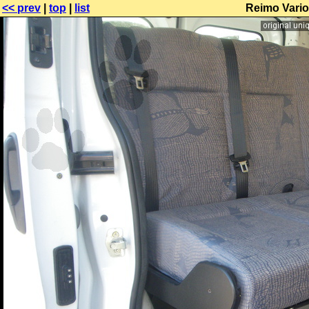
<< prev
|
top
|
list
Reimo Variot