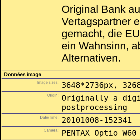
Original Bank a
Vertagspartner e
gemacht, die EU
ein Wahnsinn, ab
Alternativen.
Données image
Image sizes:
3648*2736px, 326
Origin:
Originally a dig
postprocessing
Date/Time:
20101008-152341
Camera:
PENTAX Optio W60