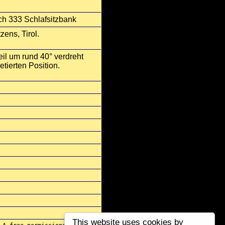
h 333 Schlafsitzbank
ens, Tirol.
il um rund 40° verdreht
tierten Position.
This website uses cookies by