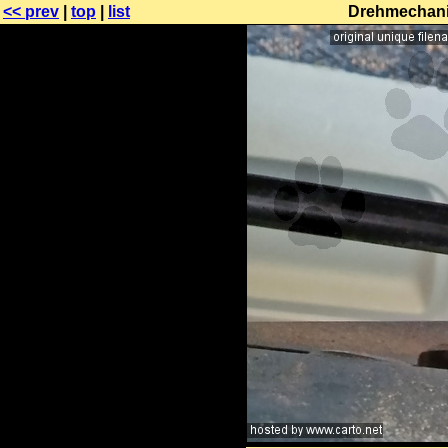
<< prev
|
top
|
list
Drehmechanis