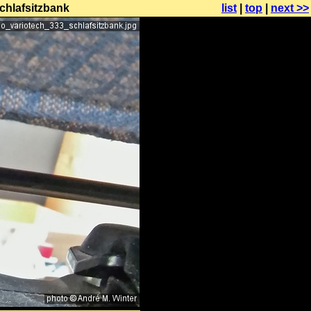
chlafsitzbank
list
|
top
|
next >>