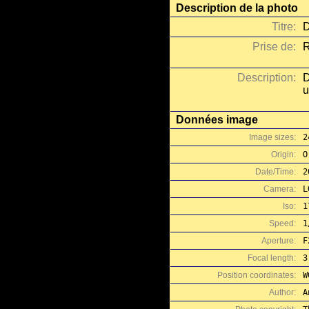
Description de la photo
Titre:
D
Prise de:
R
Description:
D
u
Données image
Image sizes:
2
Origin:
O
Date/Time:
2
Camera:
L
Iso:
1
Speed:
1
Aperture:
F
Focal length:
3
Position coordinates:
W
Author:
A