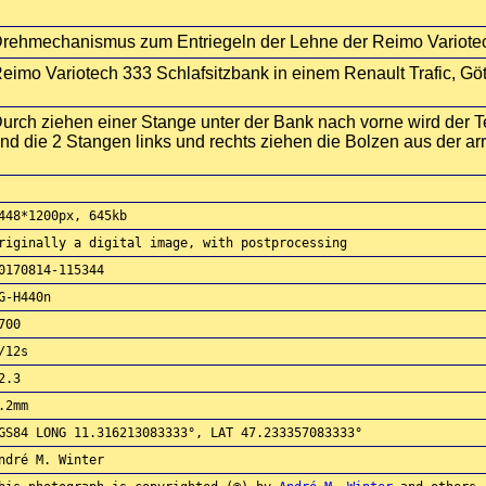
rehmechanismus zum Entriegeln der Lehne der Reimo Variotec
eimo Variotech 333 Schlafsitzbank in einem Renault Trafic, Götz
urch ziehen einer Stange unter der Bank nach vorne wird der Te
nd die 2 Stangen links und rechts ziehen die Bolzen aus der arre
448*1200px, 645kb
riginally a digital image, with postprocessing
0170814-115344
G-H440n
700
/12s
2.3
.2mm
GS84 LONG 11.316213083333°, LAT 47.233357083333°
ndré M. Winter