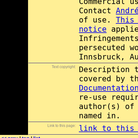
Commercial 
Contact
Andr
of use.
This
notice
applie
Infringement
persecuted w
Innsbruck, A
Text copyright:
Description 
covered by 
Documentatio
re-use requi
author(s) of
named in.
Link to this page:
link to this