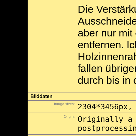
Die Verstär
Ausschneide
aber nur mit
entfernen. I
Holzinnenra
fallen übrig
durch bis in 
Bilddaten
Image sizes:
2304*3456px,
Origin:
Originally a
postprocessi