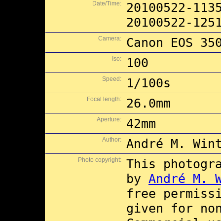
Date/Time:
20100522-113
20100522-125
Camera:
Canon EOS 35
Iso:
100
Speed:
1/100s
Focal length:
26.0mm
Aperture:
42mm
Author:
André M. Win
Photo copyright:
This photogr
by
André M. 
free permiss
given for no