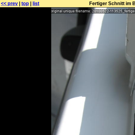
<< prev
|
top
|
list
Fertiger Schnitt im 