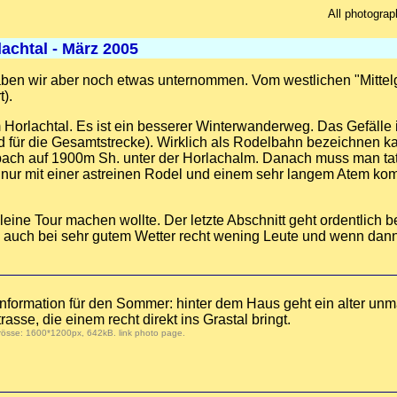
All photograp
achtal - März 2005
haben wir aber noch etwas unternommen. Vom westlichen "Mittel
t).
 Horlachtal. Es ist ein besserer Winterwanderweg. Das Gefälle 
 und für die Gesamtstrecke). Wirklich als Rodelbahn bezeichnen 
ach auf 1900m Sh. unter der Horlachalm. Danach muss man tat
 nur mit einer astreinen Rodel und einem sehr langem Atem ko
leine Tour machen wollte. Der letzte Abschnitt geht ordentlich b
oll, auch bei sehr gutem Wetter recht wening Leute und wenn da
 Information für den Sommer: hinter dem Haus geht ein alter unm
asse, die einem recht direkt ins Grastal bringt.
Grösse: 1600*1200px, 642kB.
link photo page
.