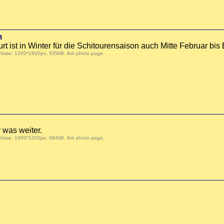
m
 ist in Winter für die Schitourensaison auch Mitte Februar bis 
Grösse: 1200*1600px, 535kB.
link photo page
.
 was weiter.
Grösse: 1600*1200px, 684kB.
link photo page
.