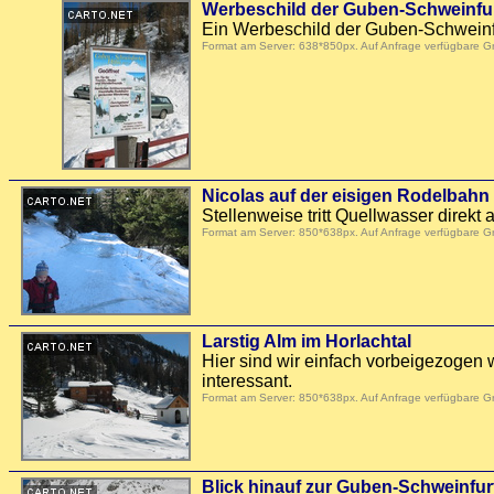
Werbeschild der Guben-Schweinfur
Ein Werbeschild der Guben-Schweinfurt
Format am Server: 638*850px. Auf Anfrage verfügbare 
Nicolas auf der eisigen Rodelbahn
Stellenweise tritt Quellwasser direkt
Format am Server: 850*638px. Auf Anfrage verfügbare 
Larstig Alm im Horlachtal
Hier sind wir einfach vorbeigezogen 
interessant.
Format am Server: 850*638px. Auf Anfrage verfügbare 
Blick hinauf zur Guben-Schweinfur