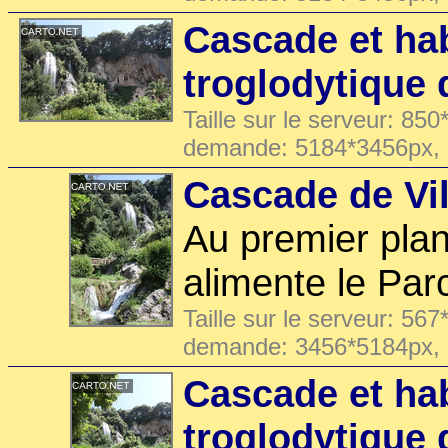
Cascade et hab
troglodytique 
Taille sur le serveur: 850
demande: 5184*3456px,
Cascade de Vil
Au premier plan
alimente le Parc
Taille sur le serveur: 567
demande: 3456*5184px,
Cascade et hab
troglodytique 