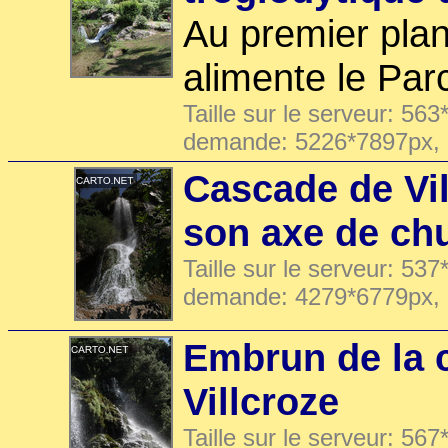
Au premier plan
alimente le Parc
Taille sur le serveur: 563
demande: 5226*7897px,
Cascade de Vi
son axe de ch
Taille sur le serveur: 537
demande: 4279*6779px,
Embrun de la 
Villcroze
Taille sur le serveur: 567