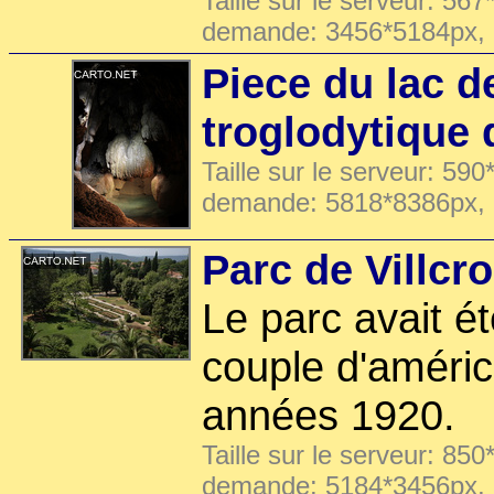
Taille sur le serveur: 567
demande: 3456*5184px,
Piece du lac de
troglodytique 
Taille sur le serveur: 590
demande: 5818*8386px,
Parc de Villcr
Le parc avait 
couple d'améric
années 1920.
Taille sur le serveur: 850
demande: 5184*3456px,