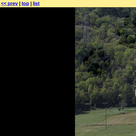
<< prev
|
top
|
list