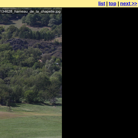
list
|
top
|
next >>