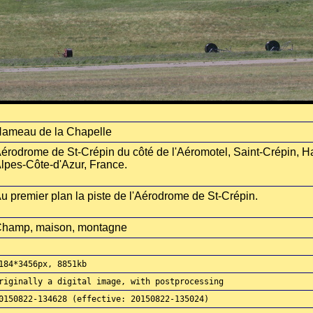
ameau de la Chapelle
érodrome de St-Crépin du côté de l'Aéromotel, Saint-Crépin, H
lpes-Côte-d'Azur, France.
u premier plan la piste de l'Aérodrome de St-Crépin.
hamp, maison, montagne
184*3456px, 8851kb
riginally a digital image, with postprocessing
0150822-134628 (effective: 20150822-135024)