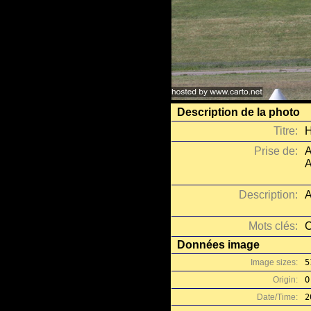
Description de la photo
Titre:
H
Prise de:
A
A
Description:
A
Mots clés:
C
Données image
Image sizes:
5
Origin:
O
Date/Time:
2