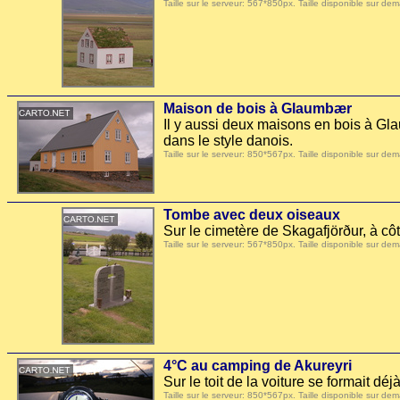
Taille sur le serveur: 567*850px. Taille disponible sur
Maison de bois à Glaumbær
Il y aussi deux maisons en bois à Gla
dans le style danois.
Taille sur le serveur: 850*567px. Taille disponible sur
Tombe avec deux oiseaux
Sur le cimetère de Skagafjörður, à c
Taille sur le serveur: 567*850px. Taille disponible sur
4°C au camping de Akureyri
Sur le toit de la voiture se formait déjà
Taille sur le serveur: 850*567px. Taille disponible sur