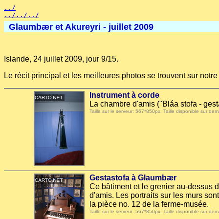
../
../../../
Glaumbær et Akureyri - juillet 2009
Islande, 24 juillet 2009, jour 9/15.
Le récit principal et les meilleures photos se trouvent sur not
Instrument à corde
La chambre d'amis ("Bláa stofa - gest
Taille sur le serveur: 567*850px. Taille disponible sur
Gestastofa à Glaumbær
Ce bâtiment et le grenier au-dessus d
d'amis. Les portraits sur les murs so
la pièce no. 12 de la ferme-musée.
Taille sur le serveur: 567*850px. Taille disponible sur