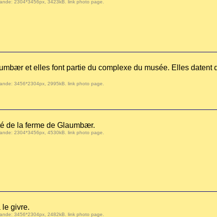
 demande: 2304*3456px, 3423kB.
link photo page
.
umbær et elles font partie du complexe du musée. Elles datent d
 demande: 3456*2304px, 2995kB.
link photo page
.
ôté de la ferme de Glaumbær.
 demande: 2304*3456px, 4530kB.
link photo page
.
 le givre.
 demande: 3456*2304px, 2482kB.
link photo page
.