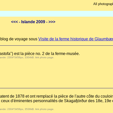
All photograp
<<<
- Islande 2009 -
>>>
re blog de voyage sous
Visite de la ferme historique de Glaumbæ
astofa") est la pièce no. 2 de la ferme-musée.
 demande: 2304*3456px, 3304kB.
link photo page
.
atent de 1878 et ont remplacé la pièce de l'autre côte du coulo
nt ceux d'éminentes personnalités de Skagafjörður des 18e, 19e e
 demande: 2304*3456px, 3536kB.
link photo page
.