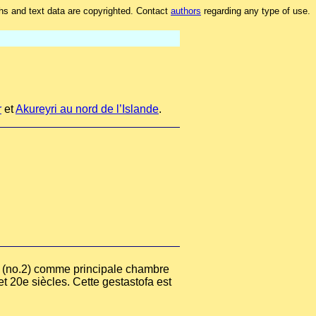
hs and text data are copyrighted. Contact
authors
regarding any type of use.
r
et
Akureyri au nord de l’Islande
.
ir (no.2) comme principale chambre
t 20e siècles. Cette gestastofa est