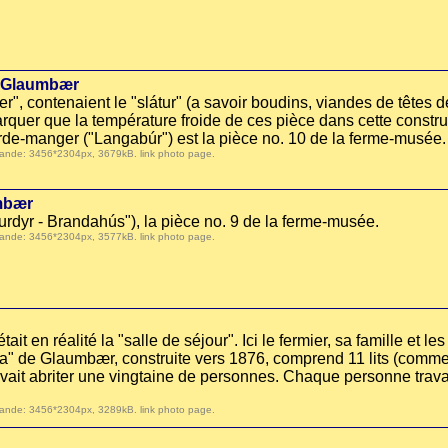
e Glaumbær
", contenaient le "slátur" (a savoir boudins, viandes de têtes d
emarquer que la température froide de ces pièce dans cette constr
de-manger ("Langabúr") est la pièce no. 10 de la ferme-musée.
 demande: 3456*2304px, 3679kB.
link photo page
.
umbær
urdyr - Brandahús"), la pièce no. 9 de la ferme-musée.
 demande: 3456*2304px, 3577kB.
link photo page
.
ait en réalité la "salle de séjour". Ici le fermier, sa famille et 
tofa" de Glaumbær, construite vers 1876, comprend 11 lits (com
ouvait abriter une vingtaine de personnes. Chaque personne trava
 demande: 3456*2304px, 3289kB.
link photo page
.