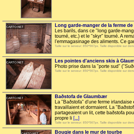
Long garde-manger de la ferme d
Les barils, dans ce "long garde-manger
tourné, etc.) et le "skyr" tourné. A r
l'emmagasinage des aliments. Ce gar
Taille sur le serveur: 850*567px. Taille disponible sur
Les pointes d'anciens skis à Gla
Photo prise dans la "porte sud" ("Suð
Taille sur le serveur: 850*567px. Taille disponible sur
Baðstofa de Glaumbær
La "Baðstofa" d'une ferme irlandaise ét
travaillaient et dormaient. La "Baðs
partageaient un lit, cette baðstofa p
propre li
[...]
Taille sur le serveur: 850*567px. Taille disponible sur
Bougie dans le mur de tourbe