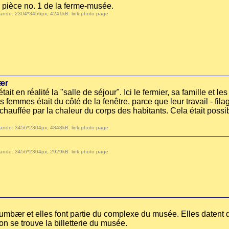
a pièce no. 1 de la ferme-musée.
 demande: 2304*3456px, 4241kB.
link photo page
.
ær
ait en réalité la "salle de séjour". Ici le fermier, sa famille et 
s femmes était du côté de la fenêtre, parce que leur travail - fila
 chauffée par la chaleur du corps des habitants. Cela était poss
 demande: 3456*2304px, 4848kB.
link photo page
.
 demande: 3456*2304px, 2929kB.
link photo page
.
umbær et elles font partie du complexe du musée. Elles datent d
n se trouve la billetterie du musée.