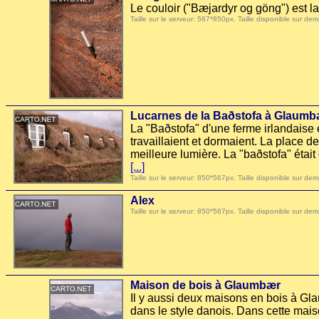
Le couloir ("Bæjardyr og göng") est l
Taille sur le serveur: 567*850px. Taille disponible sur
Lucarnes de la Baðstofa à Glaumb
La "Baðstofa" d'une ferme irlandaise ét
travaillaient et dormaient. La place de
meilleure lumière. La "baðstofa" était
[...]
Taille sur le serveur: 850*567px. Taille disponible sur
Alex
Taille sur le serveur: 850*567px. Taille disponible sur
Maison de bois à Glaumbær
Il y aussi deux maisons en bois à Gla
dans le style danois. Dans cette maiso